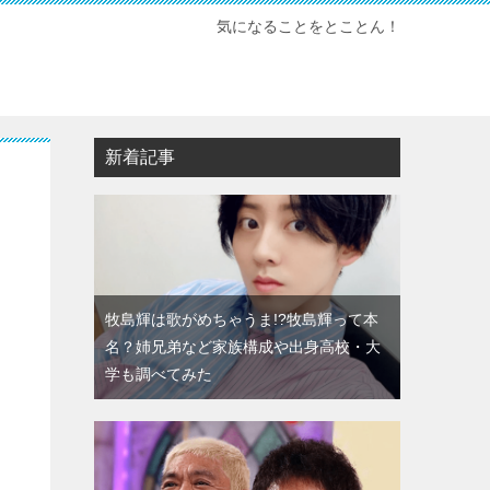
気になることをとことん！
新着記事
牧島輝は歌がめちゃうま!?牧島輝って本
名？姉兄弟など家族構成や出身高校・大
学も調べてみた