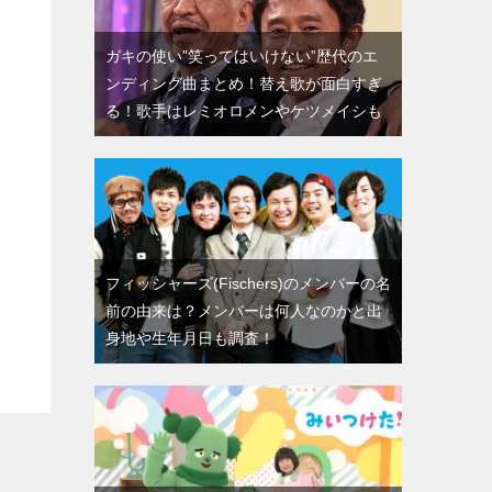
ガキの使い”笑ってはいけない”歴代のエ
ンディング曲まとめ！替え歌が面白すぎ
る！歌手はレミオロメンやケツメイシも
フィッシャーズ(Fischers)のメンバーの名
前の由来は？メンバーは何人なのかと出
身地や生年月日も調査！