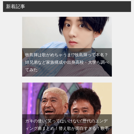
新着記事
牧島輝は歌がめちゃうま!?牧島輝って本名？
姉兄弟など家族構成や出身高校・大学も調べ
てみた
ガキの使い”笑ってはいけない”歴代のエンデ
ィング曲まとめ！替え歌が面白すぎる！歌手