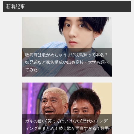
新着記事
牧島輝は歌がめちゃうま!?牧島輝って本名？
姉兄弟など家族構成や出身高校・大学も調べ
てみた
ガキの使い”笑ってはいけない”歴代のエンデ
ィング曲まとめ！替え歌が面白すぎる！歌手