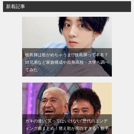
新着記事
牧島輝は歌がめちゃうま!?牧島輝って本名？
姉兄弟など家族構成や出身高校・大学も調べ
てみた
ガキの使い”笑ってはいけない”歴代のエンデ
ィング曲まとめ！替え歌が面白すぎる！歌手