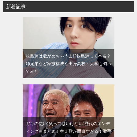
新着記事
牧島輝は歌がめちゃうま!?牧島輝って本名？
姉兄弟など家族構成や出身高校・大学も調べ
てみた
ガキの使い”笑ってはいけない”歴代のエンデ
ィング曲まとめ！替え歌が面白すぎる！歌手