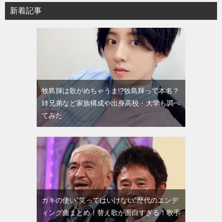
新着記事
牧島輝は歌がめちゃうま!?牧島輝って本名？
姉兄弟など家族構成や出身高校・大学も調べ
てみた
ガキの使い”笑ってはいけない”歴代のエンデ
ィング曲まとめ！替え歌が面白すぎる！歌手