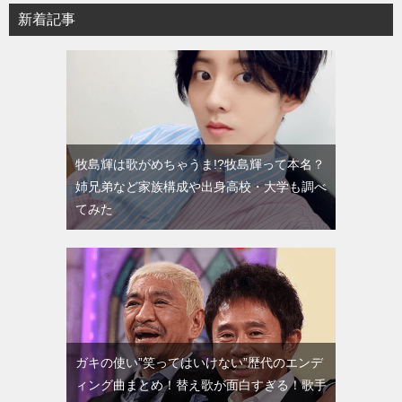
新着記事
牧島輝は歌がめちゃうま!?牧島輝って本名？
姉兄弟など家族構成や出身高校・大学も調べ
てみた
ガキの使い”笑ってはいけない”歴代のエンデ
ィング曲まとめ！替え歌が面白すぎる！歌手