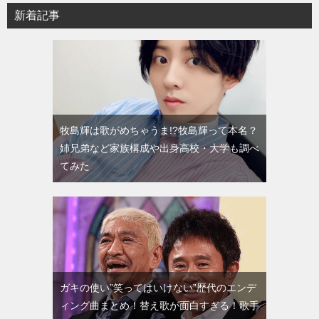
新着記事
牧島輝は歌がめちゃうま!?牧島輝って本名？
姉兄弟など家族構成や出身高校・大学も調べ
てみた
ガキの使い”笑ってはいけない”歴代のエンデ
ィング曲まとめ！替え歌が面白すぎる！歌手