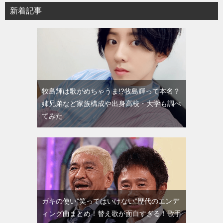
新着記事
牧島輝は歌がめちゃうま!?牧島輝って本名？
姉兄弟など家族構成や出身高校・大学も調べ
てみた
ガキの使い”笑ってはいけない”歴代のエンデ
ィング曲まとめ！替え歌が面白すぎる！歌手