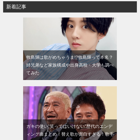
新着記事
牧島輝は歌がめちゃうま!?牧島輝って本名？
姉兄弟など家族構成や出身高校・大学も調べ
てみた
ガキの使い”笑ってはいけない”歴代のエンデ
ィング曲まとめ！替え歌が面白すぎる！歌手