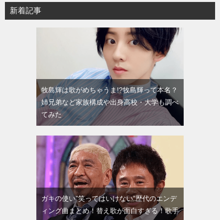
新着記事
牧島輝は歌がめちゃうま!?牧島輝って本名？
姉兄弟など家族構成や出身高校・大学も調べ
てみた
ガキの使い”笑ってはいけない”歴代のエンデ
ィング曲まとめ！替え歌が面白すぎる！歌手