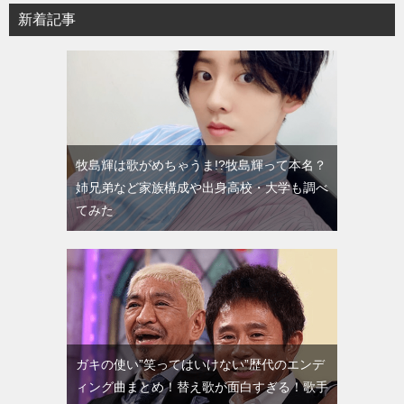
新着記事
牧島輝は歌がめちゃうま!?牧島輝って本名？
姉兄弟など家族構成や出身高校・大学も調べ
てみた
ガキの使い”笑ってはいけない”歴代のエンデ
ィング曲まとめ！替え歌が面白すぎる！歌手