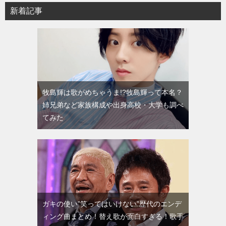
新着記事
牧島輝は歌がめちゃうま!?牧島輝って本名？
姉兄弟など家族構成や出身高校・大学も調べ
てみた
ガキの使い”笑ってはいけない”歴代のエンデ
ィング曲まとめ！替え歌が面白すぎる！歌手