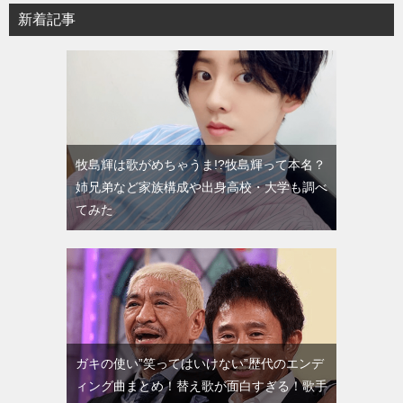
新着記事
牧島輝は歌がめちゃうま!?牧島輝って本名？
姉兄弟など家族構成や出身高校・大学も調べ
てみた
ガキの使い”笑ってはいけない”歴代のエンデ
ィング曲まとめ！替え歌が面白すぎる！歌手