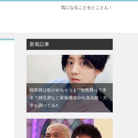
気になることをとことん！
新着記事
牧島輝は歌がめちゃうま!?牧島輝って本
名？姉兄弟など家族構成や出身高校・大
学も調べてみた