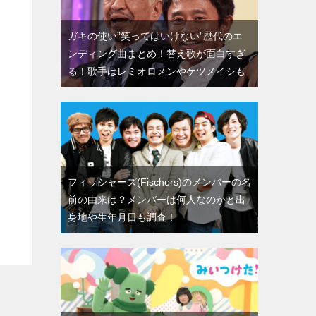
ガキの使い”笑ってはいけない”歴代のエ
ンディング曲まとめ！替え歌が面白すぎ
る！歌手はレミオロメンやケツメイシも
フィッシャーズ(Fischers)のメンバーの名
前の由来は？メンバーは何人なのかと出
身地や生年月日も調査！