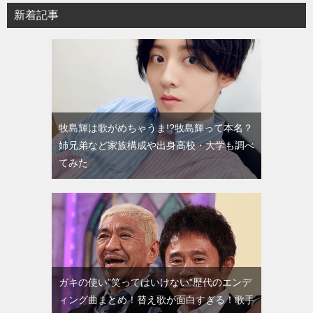
新着記事
牧島輝は歌がめちゃうま!?牧島輝って本名？
姉兄弟など家族構成や出身高校・大学も調べ
てみた
ガキの使い”笑ってはいけない”歴代のエンデ
ィング曲まとめ！替え歌が面白すぎる！歌手