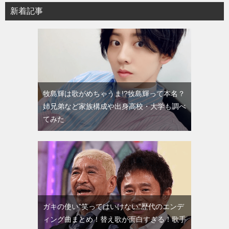
新着記事
牧島輝は歌がめちゃうま!?牧島輝って本名？
姉兄弟など家族構成や出身高校・大学も調べ
てみた
ガキの使い”笑ってはいけない”歴代のエンデ
ィング曲まとめ！替え歌が面白すぎる！歌手