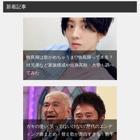
新着記事
牧島輝は歌がめちゃうま!?牧島輝って本名？
姉兄弟など家族構成や出身高校・大学も調べ
てみた
ガキの使い”笑ってはいけない”歴代のエンデ
ィング曲まとめ！替え歌が面白すぎる！歌手