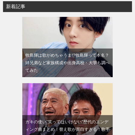
新着記事
牧島輝は歌がめちゃうま!?牧島輝って本名？
姉兄弟など家族構成や出身高校・大学も調べ
てみた
ガキの使い”笑ってはいけない”歴代のエンデ
ィング曲まとめ！替え歌が面白すぎる！歌手