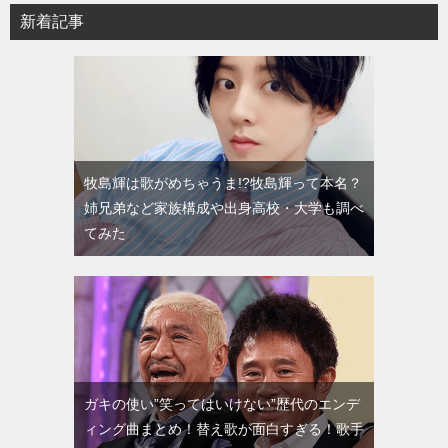
新着記事
牧島輝は歌がめちゃうま!?牧島輝って本名？
姉兄弟など家族構成や出身高校・大学も調べ
てみた
ガキの使い”笑ってはいけない”歴代のエンデ
ィング曲まとめ！替え歌が面白すぎる！歌手