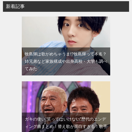
新着記事
牧島輝は歌がめちゃうま!?牧島輝って本名？
姉兄弟など家族構成や出身高校・大学も調べ
てみた
ガキの使い”笑ってはいけない”歴代のエンデ
ィング曲まとめ！替え歌が面白すぎる！歌手