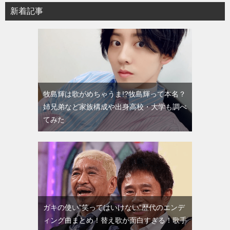
新着記事
牧島輝は歌がめちゃうま!?牧島輝って本名？
姉兄弟など家族構成や出身高校・大学も調べ
てみた
ガキの使い”笑ってはいけない”歴代のエンデ
ィング曲まとめ！替え歌が面白すぎる！歌手