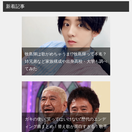
新着記事
牧島輝は歌がめちゃうま!?牧島輝って本名？
姉兄弟など家族構成や出身高校・大学も調べ
てみた
ガキの使い”笑ってはいけない”歴代のエンデ
ィング曲まとめ！替え歌が面白すぎる！歌手