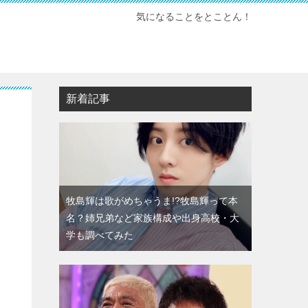
気になることをとことん！
新着記事
牧島輝は歌がめちゃうま!?牧島輝って本
名？姉兄弟など家族構成や出身高校・大
学も調べてみた