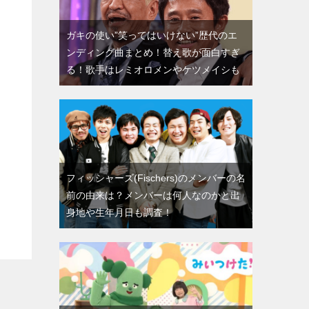
ガキの使い”笑ってはいけない”歴代のエ
ンディング曲まとめ！替え歌が面白すぎ
る！歌手はレミオロメンやケツメイシも
フィッシャーズ(Fischers)のメンバーの名
前の由来は？メンバーは何人なのかと出
身地や生年月日も調査！