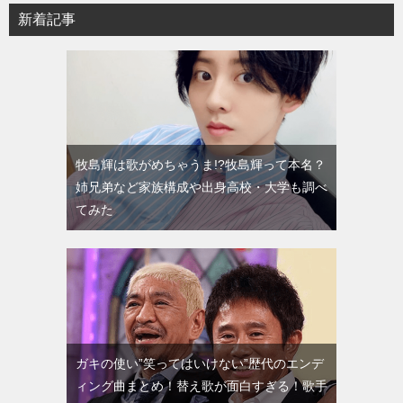
新着記事
牧島輝は歌がめちゃうま!?牧島輝って本名？
姉兄弟など家族構成や出身高校・大学も調べ
てみた
ガキの使い”笑ってはいけない”歴代のエンデ
ィング曲まとめ！替え歌が面白すぎる！歌手