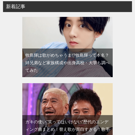
新着記事
牧島輝は歌がめちゃうま!?牧島輝って本名？
姉兄弟など家族構成や出身高校・大学も調べ
てみた
ガキの使い”笑ってはいけない”歴代のエンデ
ィング曲まとめ！替え歌が面白すぎる！歌手