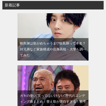
新着記事
牧島輝は歌がめちゃうま!?牧島輝って本名？
姉兄弟など家族構成や出身高校・大学も調べ
てみた
ガキの使い”笑ってはいけない”歴代のエンデ
ィング曲まとめ！替え歌が面白すぎる！歌手