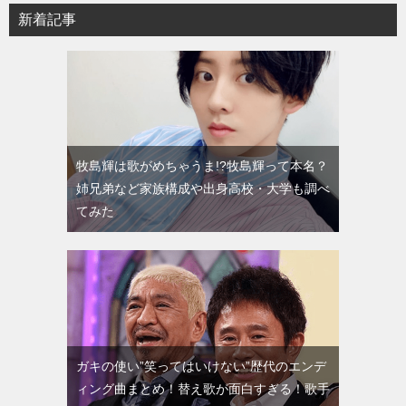
新着記事
牧島輝は歌がめちゃうま!?牧島輝って本名？
姉兄弟など家族構成や出身高校・大学も調べ
てみた
ガキの使い”笑ってはいけない”歴代のエンデ
ィング曲まとめ！替え歌が面白すぎる！歌手