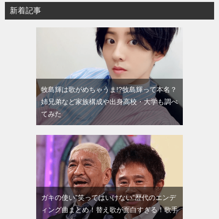
新着記事
牧島輝は歌がめちゃうま!?牧島輝って本名？
姉兄弟など家族構成や出身高校・大学も調べ
てみた
ガキの使い”笑ってはいけない”歴代のエンデ
ィング曲まとめ！替え歌が面白すぎる！歌手