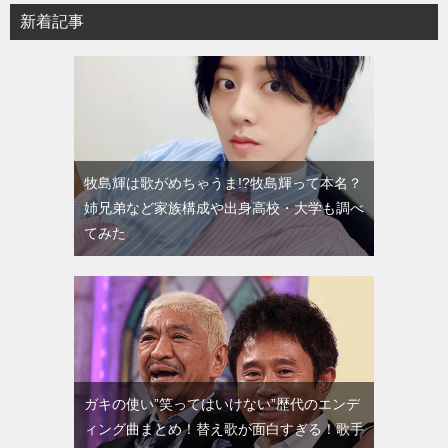
新着記事
牧島輝は歌がめちゃうま!?牧島輝って本名？
姉兄弟など家族構成や出身高校・大学も調べ
てみた
ガキの使い”笑ってはいけない”歴代のエンデ
ィング曲まとめ！替え歌が面白すぎる！歌手