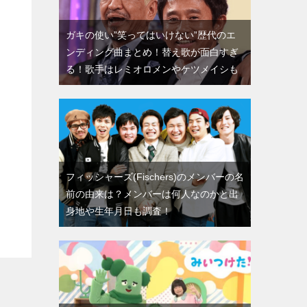
ガキの使い”笑ってはいけない”歴代のエ
ンディング曲まとめ！替え歌が面白すぎ
る！歌手はレミオロメンやケツメイシも
フィッシャーズ(Fischers)のメンバーの名
前の由来は？メンバーは何人なのかと出
身地や生年月日も調査！