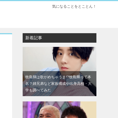
気になることをとことん！
新着記事
牧島輝は歌がめちゃうま!?牧島輝って本
名？姉兄弟など家族構成や出身高校・大
学も調べてみた