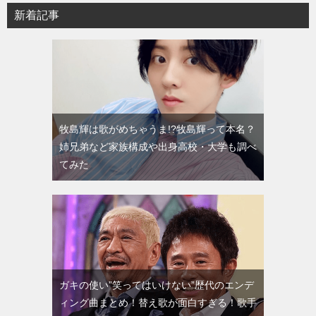
新着記事
牧島輝は歌がめちゃうま!?牧島輝って本名？
姉兄弟など家族構成や出身高校・大学も調べ
てみた
ガキの使い”笑ってはいけない”歴代のエンデ
ィング曲まとめ！替え歌が面白すぎる！歌手