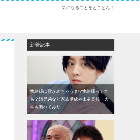
気になることをとことん！
新着記事
牧島輝は歌がめちゃうま!?牧島輝って本
名？姉兄弟など家族構成や出身高校・大
学も調べてみた