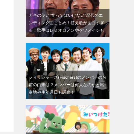
ガキの使い”笑ってはいけない”歴代のエ
ンディング曲まとめ！替え歌が面白すぎ
る！歌手はレミオロメンやケツメイシも
フィッシャーズ(Fischers)のメンバーの名
前の由来は？メンバーは何人なのかと出
身地や生年月日も調査！