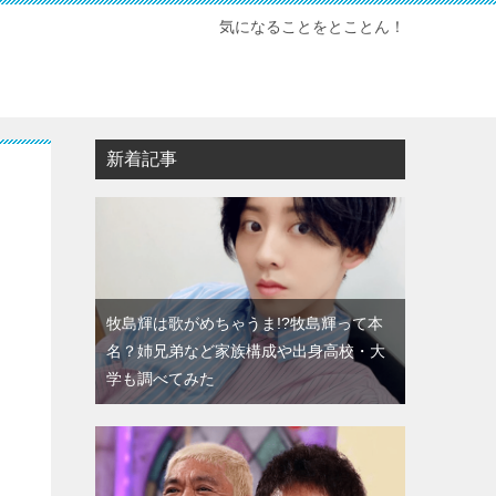
気になることをとことん！
新着記事
牧島輝は歌がめちゃうま!?牧島輝って本
名？姉兄弟など家族構成や出身高校・大
学も調べてみた