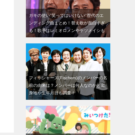
ガキの使い”笑ってはいけない”歴代のエ
ンディング曲まとめ！替え歌が面白すぎ
る！歌手はレミオロメンやケツメイシも
フィッシャーズ(Fischers)のメンバーの名
前の由来は？メンバーは何人なのかと出
身地や生年月日も調査！