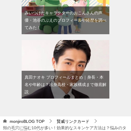
みいつけたキャラクターのおこんさんの声
優・池谷のぶえのプロフィールや経歴を調べ
てみた！
真田ナオキ プロフィールまとめ｜身長・本
名や年齢は？出身高校・家族構成まで徹底解
説
monjiroBLOG
TOP
賢威リンクカード
頬の毛穴に悩む10代が多い！効果的なスキンケア方法は？悩みのタ