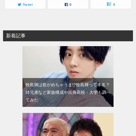
Tweet
0
0
新着記事
牧島輝は歌がめちゃうま!?牧島輝って本名？
姉兄弟など家族構成や出身高校・大学も調べ
てみた