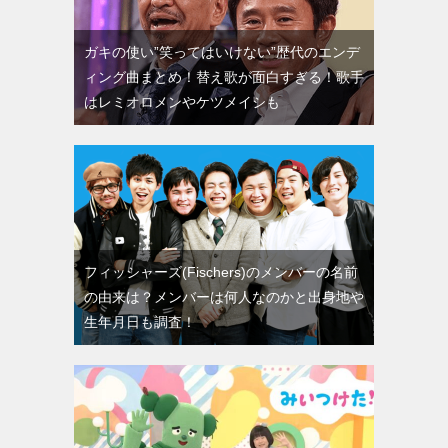
ガキの使い”笑ってはいけない”歴代のエンデ
ィング曲まとめ！替え歌が面白すぎる！歌手
はレミオロメンやケツメイシも
フィッシャーズ(Fischers)のメンバーの名前
の由来は？メンバーは何人なのかと出身地や
生年月日も調査！