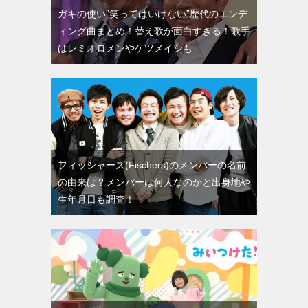
ガキの使い”笑ってはいけない”歴代のエンデ
ィング曲まとめ！替え歌が面白すぎる！歌手
はレミオロメンやケツメイシも
フィッシャーズ(Fischers)のメンバーの名前
の由来は？メンバーは何人なのかと出身地や
生年月日も調査！