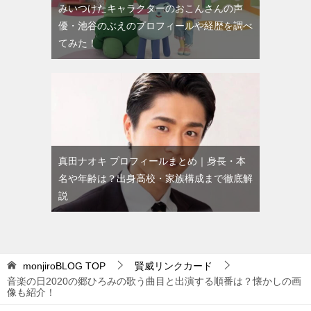
みいつけたキャラクターのおこんさんの声
優・池谷のぶえのプロフィールや経歴を調べ
てみた！
真田ナオキ プロフィールまとめ｜身長・本
名や年齢は？出身高校・家族構成まで徹底解
説
monjiroBLOG
TOP
賢威リンクカード
音楽の日2020の郷ひろみの歌う曲目と出演する順番は？懐かしの画
像も紹介！