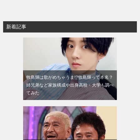
新着記事
牧島輝は歌がめちゃうま!?牧島輝って本名？
姉兄弟など家族構成や出身高校・大学も調べ
てみた