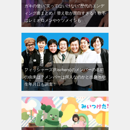
ガキの使い”笑ってはいけない”歴代のエンデ
ィング曲まとめ！替え歌が面白すぎる！歌手
はレミオロメンやケツメイシも
フィッシャーズ(Fischers)のメンバーの名前
の由来は？メンバーは何人なのかと出身地や
生年月日も調査！