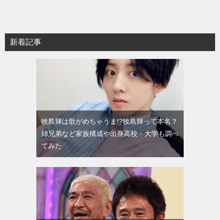
新着記事
牧島輝は歌がめちゃうま!?牧島輝って本名？
姉兄弟など家族構成や出身高校・大学も調べ
てみた