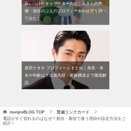
みいつけたキャラクターのおこんさんの声
優・池谷のぶえのプロフィールや経歴を調べ
てみた！
真田ナオキ プロフィールまとめ｜身長・本
名や年齢は？出身高校・家族構成まで徹底解
説
monjiroBLOG
TOP
賢威リンクカード
電話がすぐ切れるのはなぜ？発信・着信で違う理由や設定方法をご
紹介！