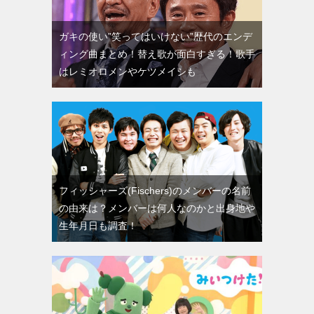
ガキの使い”笑ってはいけない”歴代のエンデ
ィング曲まとめ！替え歌が面白すぎる！歌手
はレミオロメンやケツメイシも
フィッシャーズ(Fischers)のメンバーの名前
の由来は？メンバーは何人なのかと出身地や
生年月日も調査！