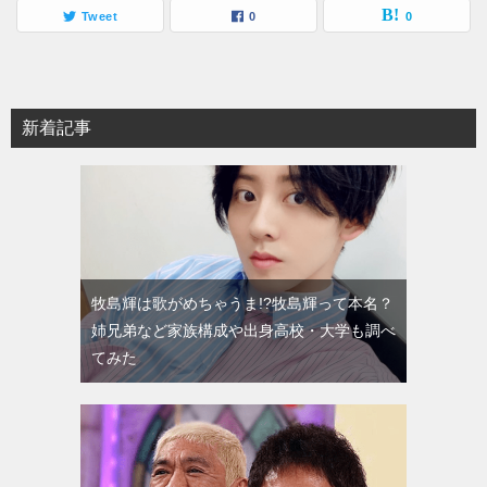
Tweet
0
0
新着記事
牧島輝は歌がめちゃうま!?牧島輝って本名？
姉兄弟など家族構成や出身高校・大学も調べ
てみた