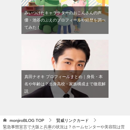
みいつけたキャラクターのおこんさんの声
優・池谷のぶえのプロフィールや経歴を調べ
てみた！
真田ナオキ プロフィールまとめ｜身長・本
名や年齢は？出身高校・家族構成まで徹底解
説
monjiroBLOG
TOP
賢威リンクカード
緊急事態宣言で大阪と兵庫の状況は？ホームセンターや美容院は営