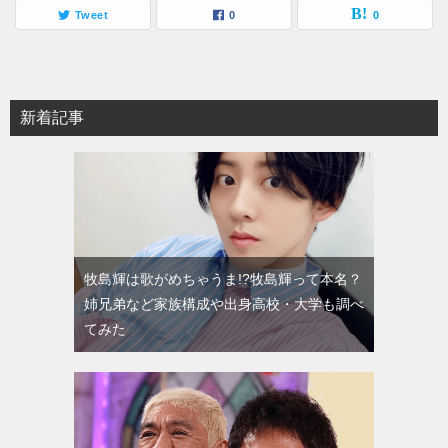
Tweet
0
0
新着記事
牧島輝は歌がめちゃうま!?牧島輝って本名？
姉兄弟など家族構成や出身高校・大学も調べ
てみた