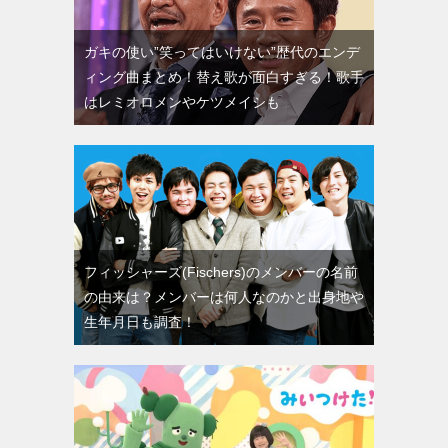
ガキの使い”笑ってはいけない”歴代のエンデ
ィング曲まとめ！替え歌が面白すぎる！歌手
はレミオロメンやケツメイシも
フィッシャーズ(Fischers)のメンバーの名前
の由来は？メンバーは何人なのかと出身地や
生年月日も調査！