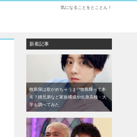
気になることをとことん！
新着記事
料
牧島輝は歌がめちゃうま!?牧島輝って本
名？姉兄弟など家族構成や出身高校・大
学も調べてみた