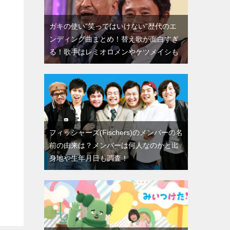
ガキの使い”笑ってはいけない”歴代のエ
ンディング曲まとめ！替え歌が面白すぎ
る！歌手はレミオロメンやケツメイシも
フィッシャーズ(Fischers)のメンバーの名
前の由来は？メンバーは何人なのかと出
身地や生年月日も調査！