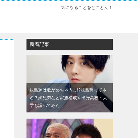
気になることをとことん！
新着記事
牧島輝は歌がめちゃうま!?牧島輝って本
名？姉兄弟など家族構成や出身高校・大
学も調べてみた