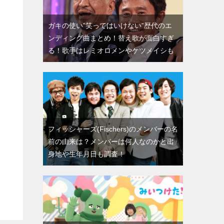
ガキの使い”笑ってはいけない”歴代のエ
ンディング曲まとめ！替え歌が面白すぎ
る！歌手はレミオロメンやケツメイシも
フィッシャーズ(Fischers)のメンバーの名
前の由来は？メンバーは何人なのかと出
身地や生年月日も調査！