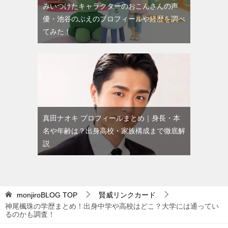
みいつけたキャラクターのおこんさんの声
優・池谷のぶえのプロフィールや経歴を調べ
てみた！
真田ナオキ プロフィールまとめ｜身長・本
名や年齢は？出身高校・家族構成まで徹底解
説
monjiroBLOG
TOP
賢威リンクカード
神尾楓珠の学歴まとめ！出身中学や高校はどこ？大学には通ってい
るのかも調査！