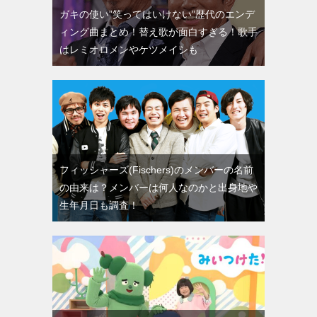
ガキの使い”笑ってはいけない”歴代のエンデ
ィング曲まとめ！替え歌が面白すぎる！歌手
はレミオロメンやケツメイシも
フィッシャーズ(Fischers)のメンバーの名前
の由来は？メンバーは何人なのかと出身地や
生年月日も調査！