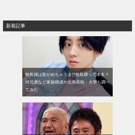
新着記事
牧島輝は歌がめちゃうま!?牧島輝って本名？
姉兄弟など家族構成や出身高校・大学も調べ
てみた