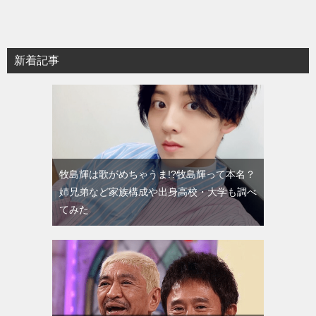
新着記事
牧島輝は歌がめちゃうま!?牧島輝って本名？
姉兄弟など家族構成や出身高校・大学も調べ
てみた