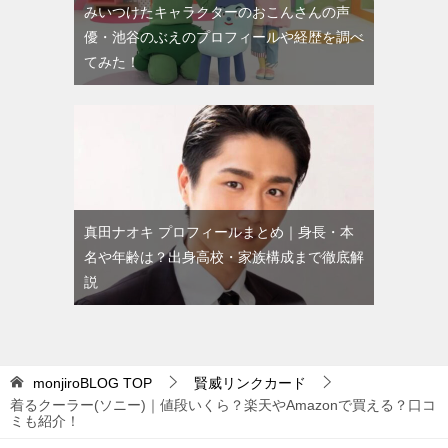
みいつけたキャラクターのおこんさんの声
優・池谷のぶえのプロフィールや経歴を調べ
てみた！
真田ナオキ プロフィールまとめ｜身長・本
名や年齢は？出身高校・家族構成まで徹底解
説
monjiroBLOG
TOP
賢威リンクカード
着るクーラー(ソニー)｜値段いくら？楽天やAmazonで買える？口コ
ミも紹介！