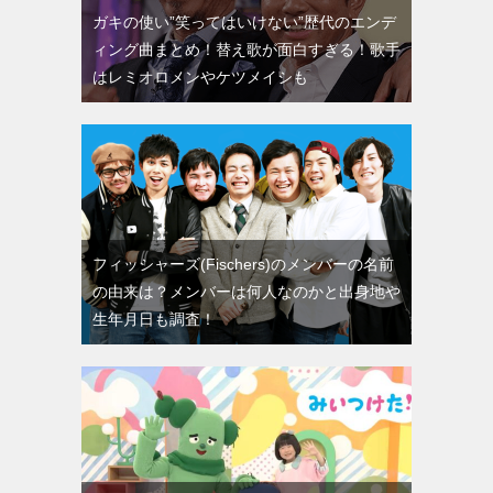
ガキの使い”笑ってはいけない”歴代のエンデ
ィング曲まとめ！替え歌が面白すぎる！歌手
はレミオロメンやケツメイシも
フィッシャーズ(Fischers)のメンバーの名前
の由来は？メンバーは何人なのかと出身地や
生年月日も調査！