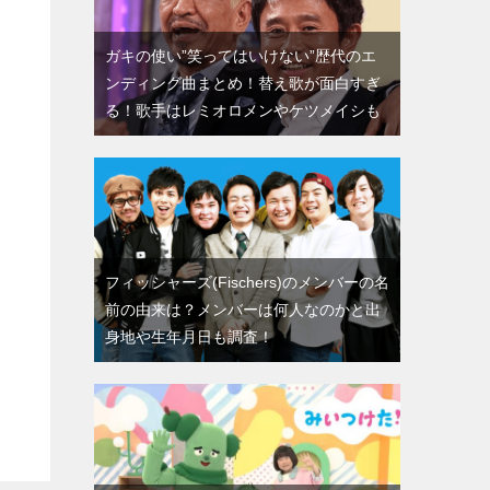
ガキの使い”笑ってはいけない”歴代のエ
ンディング曲まとめ！替え歌が面白すぎ
る！歌手はレミオロメンやケツメイシも
フィッシャーズ(Fischers)のメンバーの名
前の由来は？メンバーは何人なのかと出
身地や生年月日も調査！