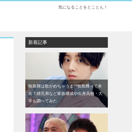
気になることをとことん！
新着記事
牧島輝は歌がめちゃうま!?牧島輝って本
名？姉兄弟など家族構成や出身高校・大
学も調べてみた