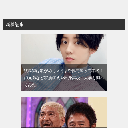
新着記事
牧島輝は歌がめちゃうま!?牧島輝って本名？
姉兄弟など家族構成や出身高校・大学も調べ
てみた