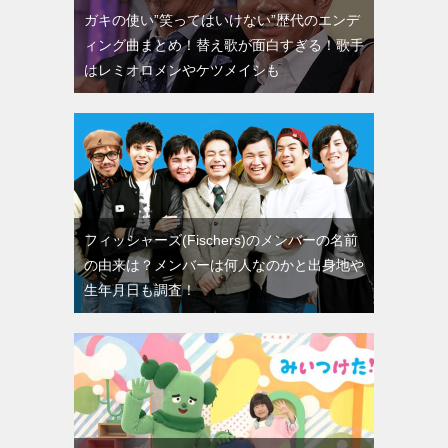
ガキの使い”笑ってはいけない”歴代のエンデ
ィング曲まとめ！替え歌が面白すぎる！歌手
はレミオロメンやケツメイシも
フィッシャーズ(Fischers)のメンバーの名前
の由来は？メンバーは何人なのかと出身地や
生年月日も調査！