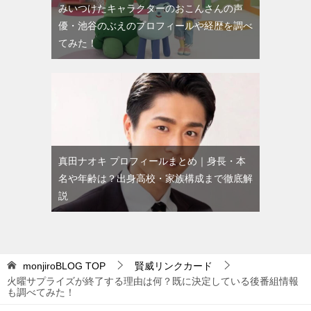
みいつけたキャラクターのおこんさんの声
優・池谷のぶえのプロフィールや経歴を調べ
てみた！
真田ナオキ プロフィールまとめ｜身長・本
名や年齢は？出身高校・家族構成まで徹底解
説
monjiroBLOG
TOP
賢威リンクカード
火曜サプライズが終了する理由は何？既に決定している後番組情報
も調べてみた！