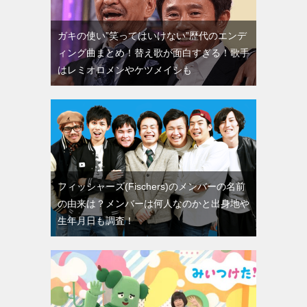
ガキの使い”笑ってはいけない”歴代のエンデ
ィング曲まとめ！替え歌が面白すぎる！歌手
はレミオロメンやケツメイシも
フィッシャーズ(Fischers)のメンバーの名前
の由来は？メンバーは何人なのかと出身地や
生年月日も調査！