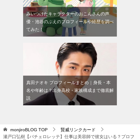
みいつけたキャラクターのおこんさんの声
優・池谷のぶえのプロフィールや経歴を調べ
てみた！
真田ナオキ プロフィールまとめ｜身長・本
名や年齢は？出身高校・家族構成まで徹底解
説
monjiroBLOG
TOP
賢威リンクカード
瀬戸口弘樹【バチェロレッテ】仕事は美容師で彼女はいる？プロフ