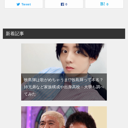
Tweet
0
0
新着記事
牧島輝は歌がめちゃうま!?牧島輝って本名？
姉兄弟など家族構成や出身高校・大学も調べ
てみた