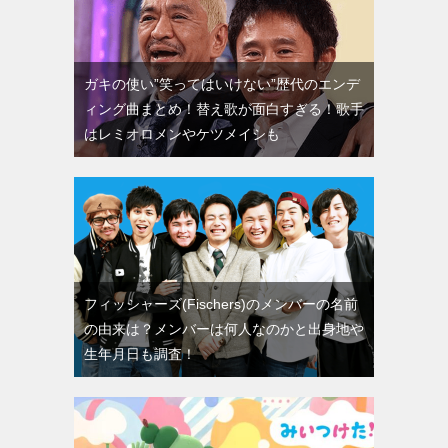
ガキの使い”笑ってはいけない”歴代のエンデ
ィング曲まとめ！替え歌が面白すぎる！歌手
はレミオロメンやケツメイシも
フィッシャーズ(Fischers)のメンバーの名前
の由来は？メンバーは何人なのかと出身地や
生年月日も調査！