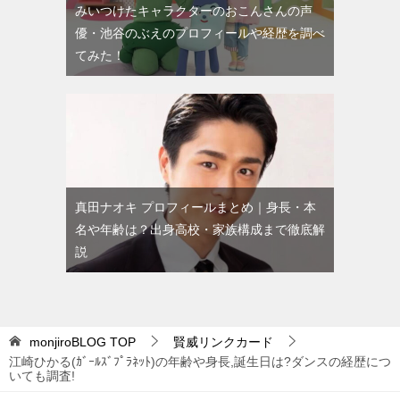
みいつけたキャラクターのおこんさんの声
優・池谷のぶえのプロフィールや経歴を調べ
てみた！
真田ナオキ プロフィールまとめ｜身長・本
名や年齢は？出身高校・家族構成まで徹底解
説
monjiroBLOG
TOP
賢威リンクカード
江崎ひかる(ｶﾞｰﾙｽﾞﾌﾟﾗﾈｯﾄ)の年齢や身長,誕生日は?ダンスの経歴につ
いても調査!