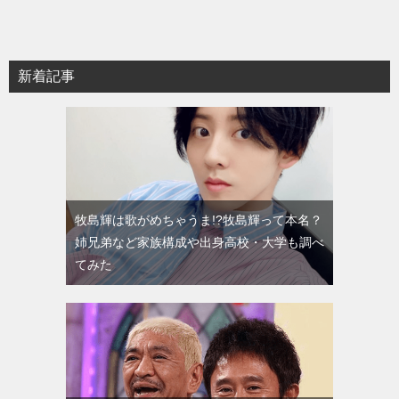
新着記事
牧島輝は歌がめちゃうま!?牧島輝って本名？
姉兄弟など家族構成や出身高校・大学も調べ
てみた