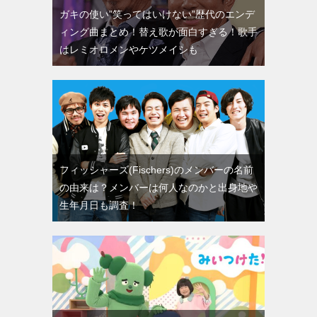
ガキの使い”笑ってはいけない”歴代のエンデ
ィング曲まとめ！替え歌が面白すぎる！歌手
はレミオロメンやケツメイシも
フィッシャーズ(Fischers)のメンバーの名前
の由来は？メンバーは何人なのかと出身地や
生年月日も調査！