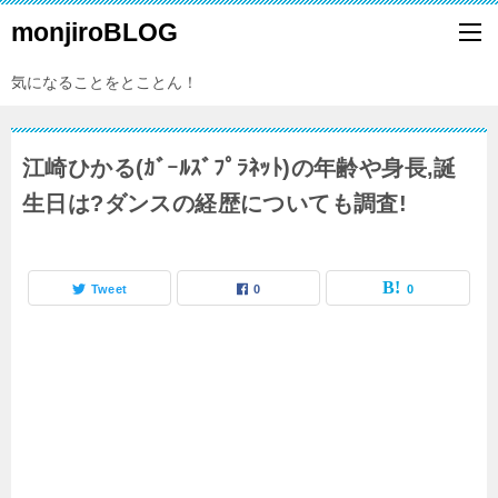
monjiroBLOG
気になることをとことん！
江崎ひかる(ｶﾞｰﾙｽﾞﾌﾟﾗﾈｯﾄ)の年齢や身長,誕
生日は?ダンスの経歴についても調査!
Tweet
0
0