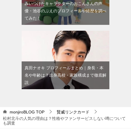
みいつけたキャラクターのおこんさんの声
優・池谷のぶえのプロフィールや経歴を調べ
てみた！
真田ナオキ プロフィールまとめ｜身長・本
名や年齢は？出身高校・家族構成まで徹底解
説
monjiroBLOG
TOP
賢威リンクカード
松村北斗の人気の理由は？性格やファンサービスしない噂について
も調査