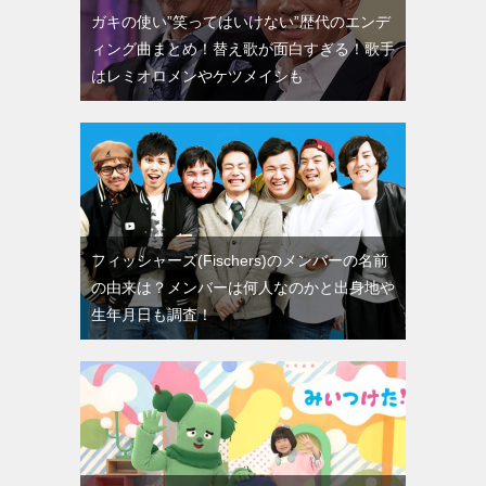
ガキの使い”笑ってはいけない”歴代のエンデ
ィング曲まとめ！替え歌が面白すぎる！歌手
はレミオロメンやケツメイシも
フィッシャーズ(Fischers)のメンバーの名前
の由来は？メンバーは何人なのかと出身地や
生年月日も調査！