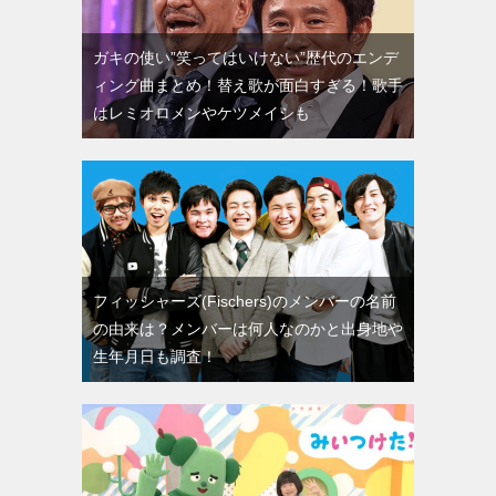
ガキの使い”笑ってはいけない”歴代のエンデ
ィング曲まとめ！替え歌が面白すぎる！歌手
はレミオロメンやケツメイシも
フィッシャーズ(Fischers)のメンバーの名前
の由来は？メンバーは何人なのかと出身地や
生年月日も調査！