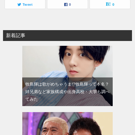
Tweet
0
0
新着記事
牧島輝は歌がめちゃうま!?牧島輝って本名？
姉兄弟など家族構成や出身高校・大学も調べ
てみた