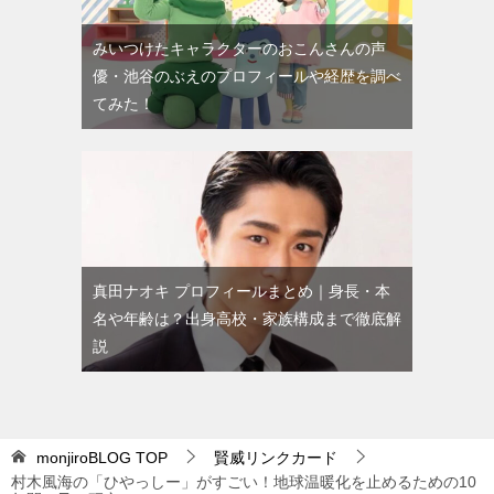
みいつけたキャラクターのおこんさんの声
優・池谷のぶえのプロフィールや経歴を調べ
てみた！
真田ナオキ プロフィールまとめ｜身長・本
名や年齢は？出身高校・家族構成まで徹底解
説
monjiroBLOG
TOP
賢威リンクカード
村木風海の「ひやっしー」がすごい！地球温暖化を止めるための10